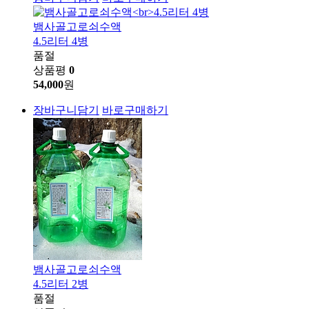
뱀사골고로쇠수액
4.5리터 4병
품절
상품평
0
54,000
원
장바구니담기
바로구매하기
뱀사골고로쇠수액
4.5리터 2병
품절