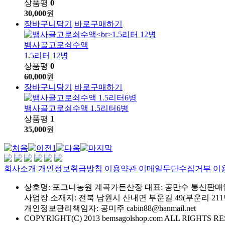
상품평
0
30,000
원
장바구니담기
바로구매하기
뱀사골고로쇠수액
1.5리터 12병
상품평
0
60,000
원
장바구니담기
바로구매하기
뱀사골고로쇠수액 1.5리터6병
상품평
1
35,000
원
1
회사소개
개인정보취급방침
이용약관
이메일무단수집거부
이
상호명: 포그니농원 계곡가든산장
대표: 공만수
통신판매업신
사업장 소재지: 전북 남원시 산내면 부운길 49(부운리 211
개인정보관리책임자: 공미주
cabin88@hanmail.net
COPYRIGHT(C) 2013 bemsagolshop.com ALL RIGHTS 