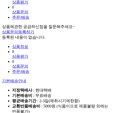
상품평가
0
상품문의
주문/배송
상품에관한 궁금하신점을 질문해주세요~
상품문의등록하기
등록된 내용이 없습니다.
상품정보
0
상품평가
0
상품문의
주문/배송
기본배송안내
지정택배사
: 현대택배
기본배송비
: 무료배송
평균배송기간
: 2-3일(채취시기에한함)
교환반품배송비
: 5000원 (식품이므로 제품불량 외에는
반품불가)