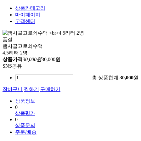
상품카테고리
마이페이지
고객센터
품절
뱀사골고로쇠수액
4.5리터 2병
상품가격
30,000원
30,000원
SNS공유
총 상품합계
30,000
원
장바구니
찜하기
구매하기
상품정보
0
상품평가
0
상품문의
주문/배송